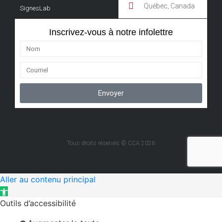
Aller au contenu principal
Ouvrir la barre d’outils
Outils d’accessibilité